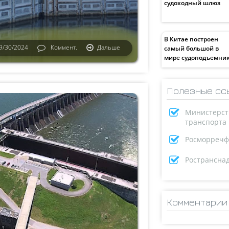
судоходный шлюз
В Китае построен
9/30/2024
Коммент.
Дальше
самый большой в
мире судоподъемни
Полезные сс
Министерст
транспорта
Росморречф
Ространсна
Комментарии