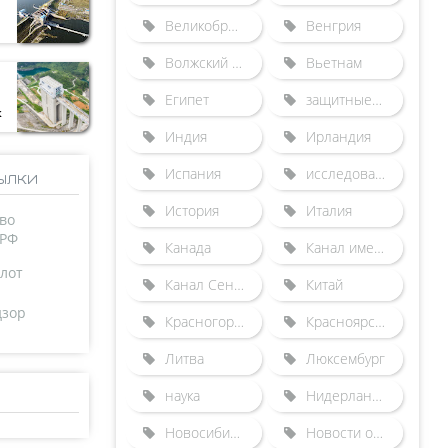
Великобритания
Венгрия
Волжский бассейн
Вьетнам
Египет
защитные сооружения от наводнений
к
Индия
Ирландия
Испания
исследования
ылки
История
Италия
во
 РФ
Канада
Канал имени Москвы
лот
Канал Сена-Северная Европа
Китай
дзор
Красногорский гидроузел
Красноярский судоподъемник
Литва
Люксембург
наука
Нидерланды
Новосибирский шлюз
Новости отрасли