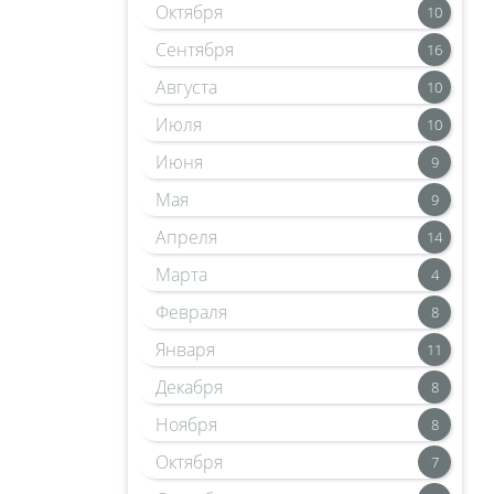
Октября
10
Сентября
16
Августа
10
Июля
10
Июня
9
Мая
9
Апреля
14
Марта
4
Февраля
8
Января
11
Декабря
8
Ноября
8
Октября
7