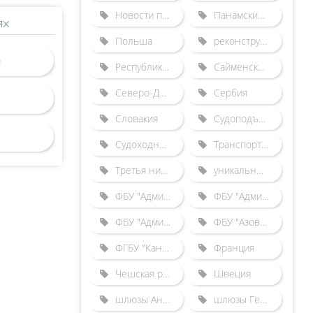
Новости по зарубежным шлюзам
Панамский канал
ях
Польша
реконструкция Городецкого гидроузла
Республика Беларусь
Сайменский канал
Северо-Двинская шлюзованная система
Сербия
Словакия
Судоподъемники
Судоходные каналы
Транспортные происшествия
Третья нитка Городецкого шлюза
уникальные гидротехнические сооружения
ФБУ "Администрация "Волго-Балт"
ФБУ "Администрация "Волго-Дон"
ФБУ "Администрация "Камводпуть"
ФБУ "Азово-Донская бассейновая администрация"
ФГБУ "Канал имени Москвы"
Франция
Чешская республика
Швеция
шлюзы Англии
шлюзы Германии