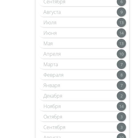
Сентября
6
Августа
9
Июля
13
Июня
14
Мая
13
Апреля
10
Марта
7
Февраля
8
Января
7
Декабря
2
Ноября
14
Октября
3
Сентября
3
Августа
10