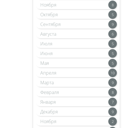
Ноября
8
Октября
5
Сентября
9
Августа
6
Июля
5
Июня
5
Мая
5
Апреля
10
Марта
9
Февраля
8
Января
7
Декабря
9
Ноября
2