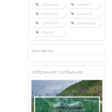
Шлюзы Казахстана
шлюзы США
шлюзы Украины
шлюзы Франции
Шлюзы Швейцарии
Шотландия
Япония
Контакты
ADMINISTRATOR
НИКОЛАЙ
Избранное сообщение
КСЕНОФОНТОВ
8(950)005-24-71
ksen_nm@mail.ru
Красноярский
судоподъемник