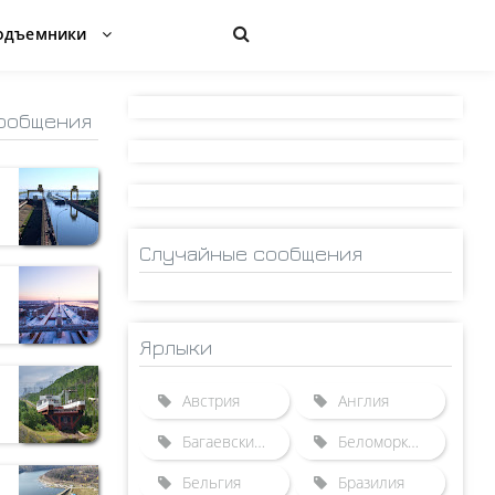
одъемники
ообщения
Случайные сообщения
Ярлыки
Австрия
Англия
Багаевский гидроузел
Беломорканал
Бельгия
Бразилия