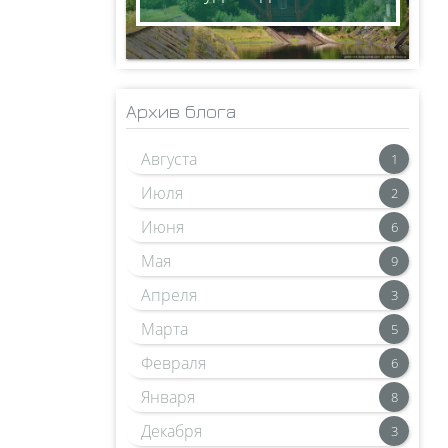
Архив блога
Августа
1
Июля
2
Июня
6
Мая
9
Апреля
3
Марта
5
Февраля
6
Января
8
Декабря
3