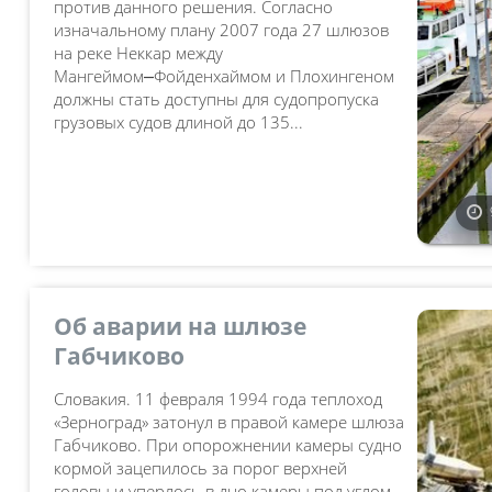
против данного решения. Согласно
изначальному плану 2007 года 27 шлюзов
на реке Неккар между
Мангеймом⎼Фойденхаймом и Плохингеном
должны стать доступны для судопропуска
грузовых судов длиной до 135...
Об аварии на шлюзе
Габчиково
Словакия. 11 февраля 1994 года теплоход
«Зерноград» затонул в правой камере шлюза
Габчиково. При опорожнении камеры судно
кормой зацепилось за порог верхней
головы и уперлось в дно камеры под углом