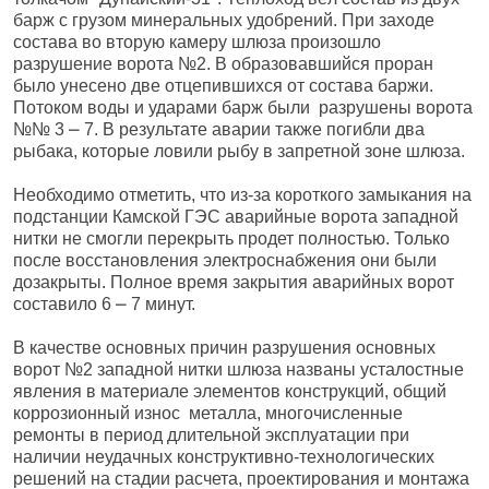
барж с грузом минеральных удобрений. При заходе
состава во вторую камеру шлюза произошло
разрушение ворота №2. В образовавшийся проран
было унесено две отцепившихся от состава баржи.
Потоком воды и ударами барж были разрушены ворота
№№ 3 ⎼ 7. В результате аварии также погибли два
рыбака, которые ловили рыбу в запретной зоне шлюза.
Необходимо отметить, что из-за короткого замыкания на
подстанции Камской ГЭС аварийные ворота западной
нитки не смогли перекрыть продет полностью. Только
после восстановления электроснабжения они были
дозакрыты. Полное время закрытия аварийных ворот
составило 6 ⎼ 7 минут.
В качестве основных причин разрушения основных
ворот №2 западной нитки шлюза названы усталостные
явления в материале элементов конструкций, общий
коррозионный износ металла, многочисленные
ремонты в период длительной эксплуатации при
наличии неудачных конструктивно-технологических
решений на стадии расчета, проектирования и монтажа