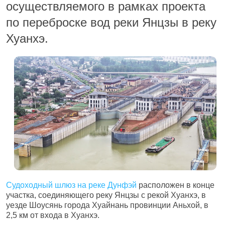
осуществляемого в рамках проекта
по переброске вод реки Янцзы в реку
Хуанхэ.
Судоходный шлюз на реке Дунфэй
расположен в конце
участка, соединяющего реку Янцзы с рекой Хуанхэ, в
уезде Шоусянь города Хуайнань провинции Аньхой, в
2,5 км от входа в Хуанхэ.