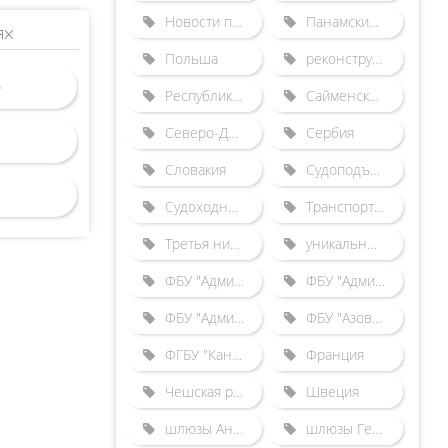
Новости по зарубежным шлюзам
Панамский канал
ях
Польша
реконструкция Городецкого гидроузла
Республика Беларусь
Сайменский канал
Северо-Двинская шлюзованная система
Сербия
Словакия
Судоподъемники
Судоходные каналы
Транспортные происшествия
Третья нитка Городецкого шлюза
уникальные гидротехнические сооружения
ФБУ "Администрация "Волго-Балт"
ФБУ "Администрация "Волго-Дон"
ФБУ "Администрация "Камводпуть"
ФБУ "Азово-Донская бассейновая администрация"
ФГБУ "Канал имени Москвы"
Франция
Чешская республика
Швеция
шлюзы Англии
шлюзы Германии