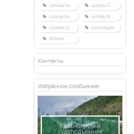
Шлюзы Казахстана
шлюзы США
шлюзы Украины
шлюзы Франции
Шлюзы Швейцарии
Шотландия
Япония
Контакты
ADMINISTRATOR
НИКОЛАЙ
Избранное сообщение
КСЕНОФОНТОВ
8(950)005-24-71
ksen_nm@mail.ru
Красноярский
судоподъемник