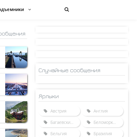
одъемники
ообщения
Случайные сообщения
Ярлыки
Австрия
Англия
Багаевский гидроузел
Беломорканал
Бельгия
Бразилия