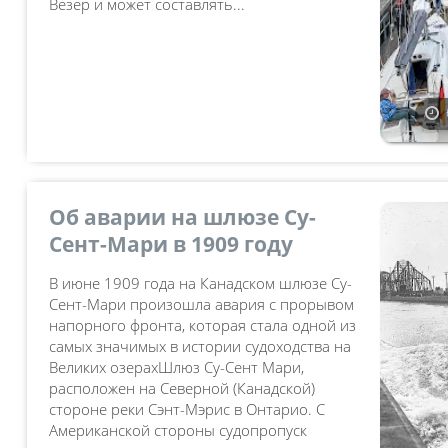
Везер и может составлять...
Об аварии на шлюзе Су-
Сент-Мари в 1909 году
В июне 1909 года на Канадском шлюзе Су-
Сент-Мари произошла авария с прорывом
напорного фронта, которая стала одной из
самых значимых в истории судоходства на
Великих озерахШлюз Су-Сент Мари,
расположен на Северной (Канадской)
стороне реки Сэнт-Мэрис в Онтарио. С
Американской стороны судопропуск