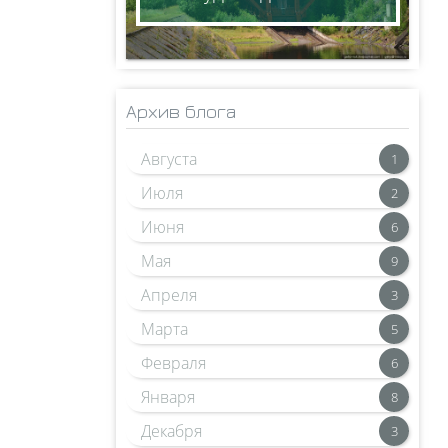
Архив блога
Августа
1
Июля
2
Июня
6
Мая
9
Апреля
3
Марта
5
Февраля
6
Января
8
Декабря
3