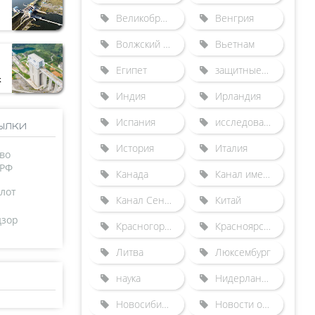
Великобритания
Венгрия
Волжский бассейн
Вьетнам
Египет
защитные сооружения от наводнений
к
Индия
Ирландия
Испания
исследования
ылки
История
Италия
во
 РФ
Канада
Канал имени Москвы
лот
Канал Сена-Северная Европа
Китай
дзор
Красногорский гидроузел
Красноярский судоподъемник
Литва
Люксембург
наука
Нидерланды
Новосибирский шлюз
Новости отрасли