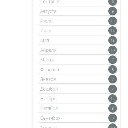
Сентября
6
Августа
9
Июля
13
Июня
14
Мая
13
Апреля
10
Марта
7
Февраля
8
Января
7
Декабря
2
Ноября
14
Октября
3
Сентября
3
Августа
10