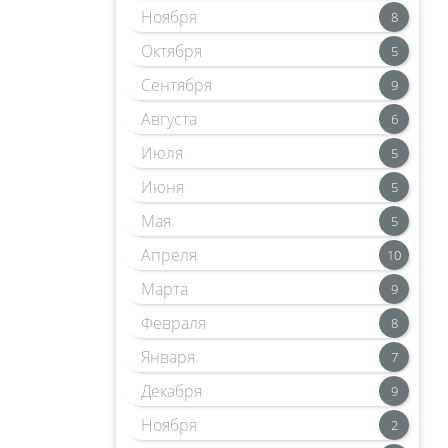
Ноября
8
Октября
5
Сентября
9
Августа
6
Июля
5
Июня
5
Мая
5
Апреля
10
Марта
9
Февраля
8
Января
7
Декабря
9
Ноября
2