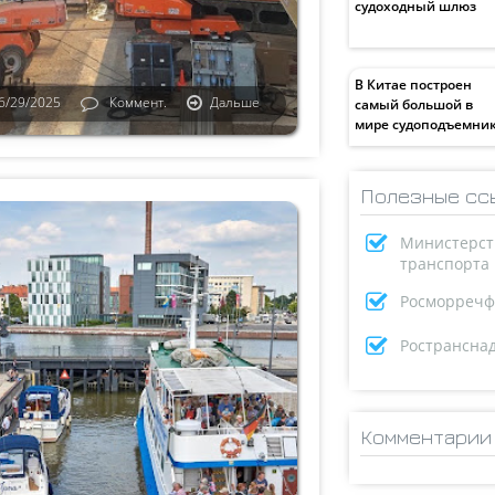
судоходный шлюз
В Китае построен
6/29/2025
Коммент.
Дальше
самый большой в
мире судоподъемни
Полезные сс
Министерст
транспорта
Росморречф
Ространсна
Комментарии