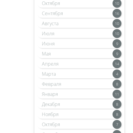
Октября
10
Сентября
16
Августа
10
Июля
10
Июня
9
Мая
9
Апреля
14
Марта
4
Февраля
8
Января
11
Декабря
8
Ноября
8
Октября
7