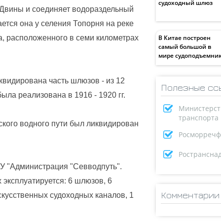
судоходный шлюз
 Двины и соединяет водораздельный
ется она у селения Топорня на реке
а, расположенного в семи километрах
В Китае построен
самый большой в
мире судоподъемни
квидирована часть шлюзов - из 12
Полезные сс
ыла реализована в 1916 - 1920 гг.
Министерст
транспорта
ского водного пути был ликвидирован
Росморречф
Ространсна
У "Администрация "Севводпуть".
 эксплуатируется: 6 шлюзов, 6
Комментарии
скусственных судоходных каналов, 1