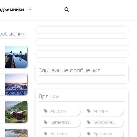
одъемники
ообщения
Случайные сообщения
Ярлыки
Австрия
Англия
Багаевский гидроузел
Беломорканал
Бельгия
Бразилия