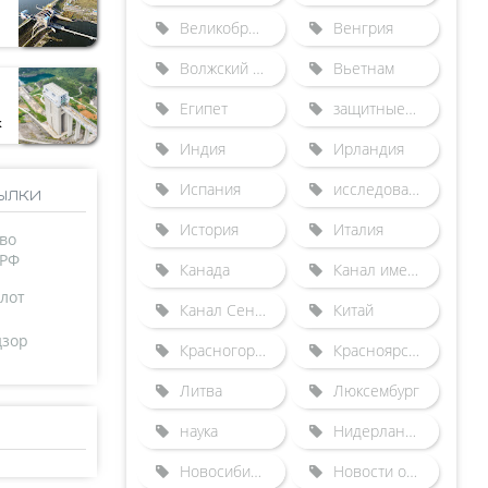
Великобритания
Венгрия
Волжский бассейн
Вьетнам
Египет
защитные сооружения от наводнений
к
Индия
Ирландия
Испания
исследования
ылки
История
Италия
во
 РФ
Канада
Канал имени Москвы
лот
Канал Сена-Северная Европа
Китай
дзор
Красногорский гидроузел
Красноярский судоподъемник
Литва
Люксембург
наука
Нидерланды
Новосибирский шлюз
Новости отрасли