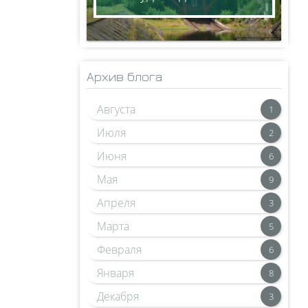
Архив блога
Августа
1
Июля
2
Июня
6
Мая
9
Апреля
3
Марта
5
Февраля
6
Января
8
Декабря
3