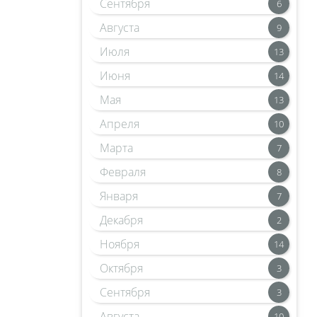
Сентября
6
Августа
9
Июля
13
Июня
14
Мая
13
Апреля
10
Марта
7
Февраля
8
Января
7
Декабря
2
Ноября
14
Октября
3
Сентября
3
Августа
10