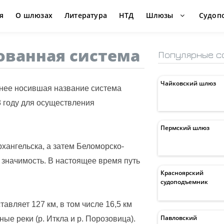
я
О шлюзах
Литература
НТД
Шлюзы
Судоп
ованная система
Популярные с
Чайковский шлюз
нее носившая название система
8 году для осуществления
Пермский шлюз
рхангельска, а затем Беломорско-
ю значимость. В настоящее время путь
Красноярский
судоподъемник
вляет 127 км, в том числе 16,5 км
Павловский
ые реки (р. Иткла и р. Порозовица).