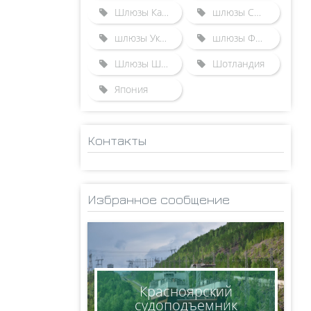
Шлюзы Казахстана
шлюзы США
шлюзы Украины
шлюзы Франции
Шлюзы Швейцарии
Шотландия
Япония
Контакты
ADMINISTRATOR
НИКОЛАЙ
Избранное сообщение
КСЕНОФОНТОВ
8(950)005-24-71
ksen_nm@mail.ru
Красноярский
судоподъемник