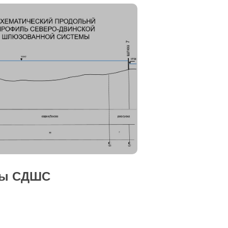
зы СДШС