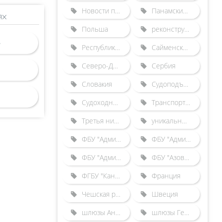
Новости по зарубежным шлюзам
Панамский канал
ях
Польша
реконструкция Городецкого гидроузла
Республика Беларусь
Сайменский канал
Северо-Двинская шлюзованная система
Сербия
Словакия
Судоподъемники
Судоходные каналы
Транспортные происшествия
Третья нитка Городецкого шлюза
уникальные гидротехнические сооружения
ФБУ "Администрация "Волго-Балт"
ФБУ "Администрация "Волго-Дон"
ФБУ "Администрация "Камводпуть"
ФБУ "Азово-Донская бассейновая администрация"
ФГБУ "Канал имени Москвы"
Франция
Чешская республика
Швеция
шлюзы Англии
шлюзы Германии