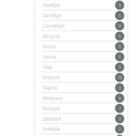
Ноября
8
Октября
5
Сентября
9
Августа
6
Июля
5
Июня
5
Мая
5
Апреля
10
Марта
9
Февраля
8
Января
7
Декабря
9
Ноября
2