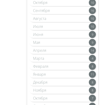
Октября
10
Сентября
16
Августа
10
Июля
10
Июня
9
Мая
9
Апреля
14
Марта
4
Февраля
8
Января
11
Декабря
8
Ноября
8
Октября
7