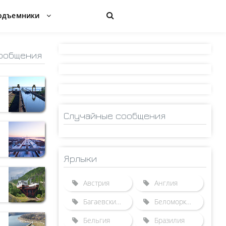
одъемники
ообщения
Случайные сообщения
Ярлыки
Австрия
Англия
Багаевский гидроузел
Беломорканал
Бельгия
Бразилия