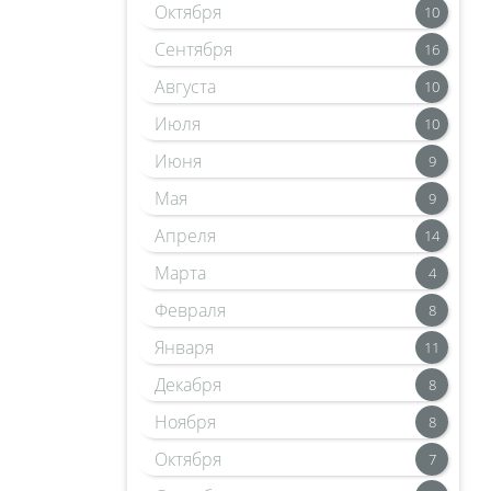
Октября
10
Сентября
16
Августа
10
Июля
10
Июня
9
Мая
9
Апреля
14
Марта
4
Февраля
8
Января
11
Декабря
8
Ноября
8
Октября
7