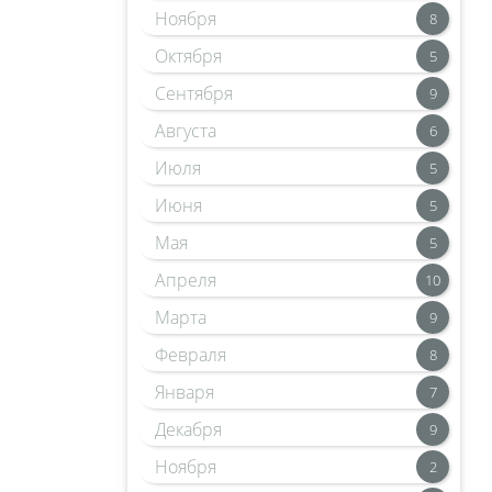
Ноября
8
Октября
5
Сентября
9
Августа
6
Июля
5
Июня
5
Мая
5
Апреля
10
Марта
9
Февраля
8
Января
7
Декабря
9
Ноября
2