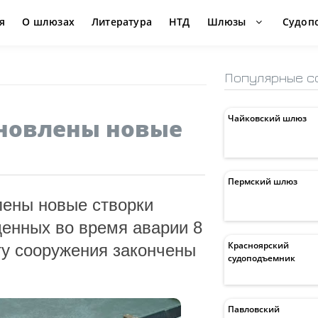
я
О шлюзах
Литература
НТД
Шлюзы
Судоп
Популярные с
Чайковский шлюз
новлены новые
Пермский шлюз
лены новые створки
денных во время аварии 8
Красноярский
ту сооружения закончены
судоподъемник
Павловский