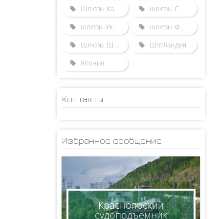
Шлюзы Казахстана
шлюзы США
шлюзы Украины
шлюзы Франции
Шлюзы Швейцарии
Шотландия
Япония
Контакты
ADMINISTRATOR
НИКОЛАЙ
Избранное сообщение
КСЕНОФОНТОВ
8(950)005-24-71
ksen_nm@mail.ru
Красноярский
судоподъемник