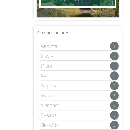
Архив блога
Августа
1
Июля
2
Июня
6
Мая
9
Апреля
3
Марта
5
Февраля
6
Января
8
Декабря
3