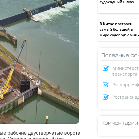
судоходный шлюз
В Китае построен
самый большой в
мире судоподъемни
Полезные сс
Министерст
транспорта
Росморречф
Ространсна
Комментарии
ые рабочие двустворчатые ворота.