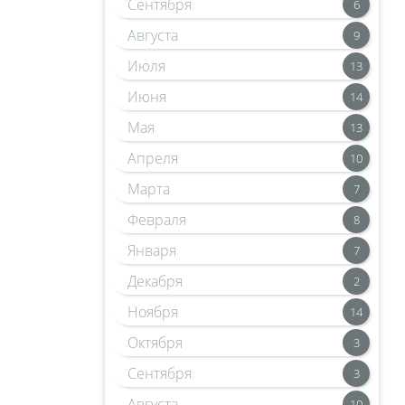
Сентября
6
Августа
9
Июля
13
Июня
14
Мая
13
Апреля
10
Марта
7
Февраля
8
Января
7
Декабря
2
Ноября
14
Октября
3
Сентября
3
Августа
10