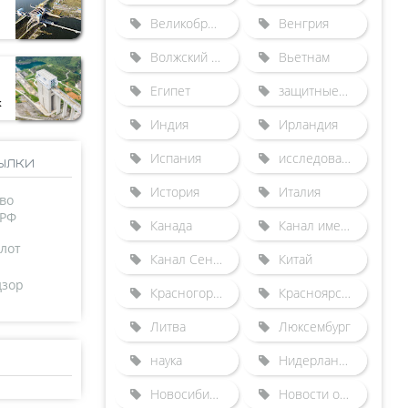
Великобритания
Венгрия
Волжский бассейн
Вьетнам
Египет
защитные сооружения от наводнений
к
Индия
Ирландия
Испания
исследования
ылки
История
Италия
во
 РФ
Канада
Канал имени Москвы
лот
Канал Сена-Северная Европа
Китай
дзор
Красногорский гидроузел
Красноярский судоподъемник
Литва
Люксембург
наука
Нидерланды
Новосибирский шлюз
Новости отрасли