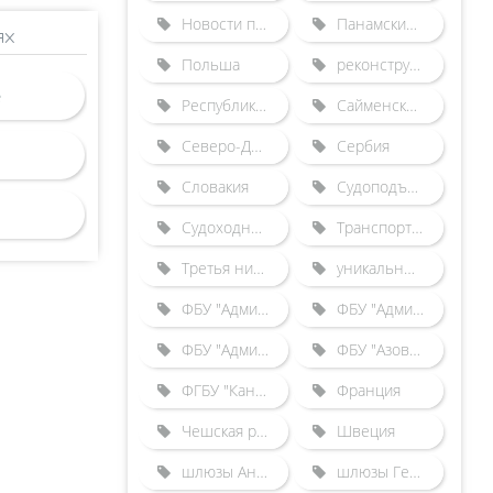
Новости по зарубежным шлюзам
Панамский канал
ях
Польша
реконструкция Городецкого гидроузла
Республика Беларусь
Сайменский канал
Северо-Двинская шлюзованная система
Сербия
Словакия
Судоподъемники
Судоходные каналы
Транспортные происшествия
Третья нитка Городецкого шлюза
уникальные гидротехнические сооружения
ФБУ "Администрация "Волго-Балт"
ФБУ "Администрация "Волго-Дон"
ФБУ "Администрация "Камводпуть"
ФБУ "Азово-Донская бассейновая администрация"
ФГБУ "Канал имени Москвы"
Франция
Чешская республика
Швеция
шлюзы Англии
шлюзы Германии