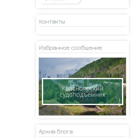
Контакты
ADMINISTRATOR
НИКОЛАЙ
Избранное сообщение
КСЕНОФОНТОВ
8(950)005-24-71
ksen_nm@mail.ru
Красноярский
судоподъемник
Архив блога