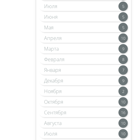
Июля
5
Июня
5
Мая
5
Апреля
10
Марта
9
Февраля
8
Января
7
Декабря
9
Ноября
2
Октября
10
Сентября
16
Августа
10
Июля
10