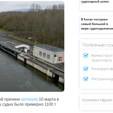
судоходный шлюз
В Китае построен
самый большой в
мире судоподъемни
Полезные сс
Министерст
транспорта
Росморречф
Ространсна
Комментарии
ной причине
затонуло
10 марта в
у судна было примерно 1100 т