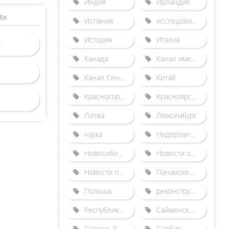
Индия
Ирландия
ях
Испания
исследования
История
Италия
Канада
Канал имени Москвы
Канал Сена-Северная Европа
Китай
Красногорский гидроузел
Красноярский судоподъемник
Литва
Люксембург
наука
Нидерланды
Новосибирский шлюз
Новости отрасли
Новости по зарубежным шлюзам
Панамский канал
Польша
реконструкция Городецкого гидроузла
Республика Беларусь
Сайменский канал
Северо-Двинская шлюзованная система
Сербия