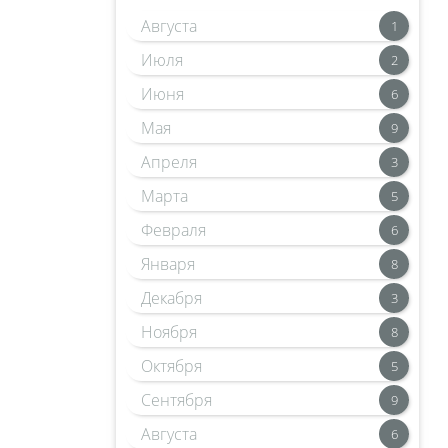
Августа
1
Июля
2
Июня
6
Мая
9
Апреля
3
Марта
5
Февраля
6
Января
8
Декабря
3
Ноября
8
Октября
5
Сентября
9
Августа
6