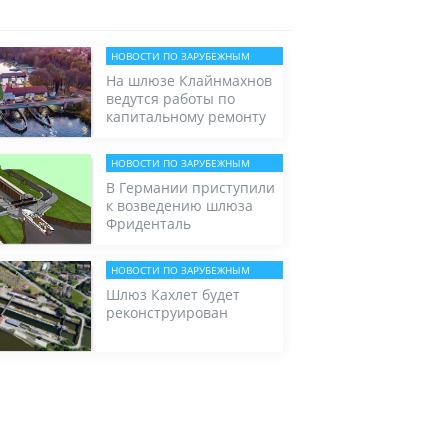
НОВОСТИ ПО ЗАРУБЕЖНЫМ
ШЛЮЗАМ
На шлюзе Клайнмахнов
ведутся работы по
капитальному ремонту
НОВОСТИ ПО ЗАРУБЕЖНЫМ
ШЛЮЗАМ
В Германии приступили
к возведению шлюза
Фриденталь
НОВОСТИ ПО ЗАРУБЕЖНЫМ
ШЛЮЗАМ
Шлюз Кахлет будет
реконструирован