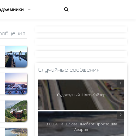
одъемники
ообщения
Случайные сообщения
Судоходный Шлюз Кайзер
В США На Шлюзе Ньюберг Произошла
Авария