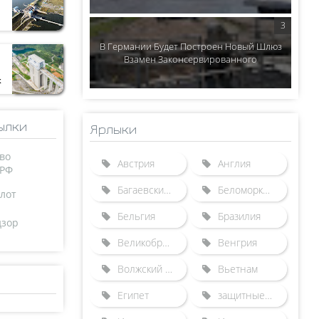
В Германии Будет Построен Новый Шлюз
Взамен Законсервированного
к
ылки
Ярлыки
во
Австрия
Англия
 РФ
Багаевский гидроузел
Беломорканал
лот
Бельгия
Бразилия
дзор
Великобритания
Венгрия
Волжский бассейн
Вьетнам
Египет
защитные сооружения от наводнений