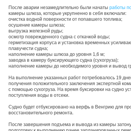
После аварии незамедлительно были начаты
работы п
камеры шлюза, которые укрупненно в себя включали:
очистка водной поверхности от попавшего топлива;
осушение камеры шлюза;
выгрузка железной руды;
осмотр поврежденного судна с откачкой воды;
герметизация корпуса и установка временных усилива
плавучести судна;
наполнение камеры шлюза до уровня 1,6 м;
заводка в камеру буксирующего судна (сухогруза);
наполнение камеры до необходимого уровня и вывод гр
На выполнение указанных работ потребовалось 19 дней.
получения положительного заключения экспертной ком
с помощью сухогруза.
На время буксировки на судно у
поступления воды в отсеки.
Судно будет отбуксировано на верфь в Венгрию для пр
восстановительного ремонта.
После завершения подъема и вывода из камеры затону
подготовку к выполнению ранее запланированных ремо