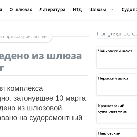
я
О шлюзах
Литература
НТД
Шлюзы
Судоп
Популярные с
нспортные происшествия
Чайковский шлюз
едено из шлюза
г
Пермский шлюз
ия комплекса
дно, затонувшее 10 марта
Красноярский
дено из шлюзовой
судоподъемник
овано на судоремонтный
Павловский