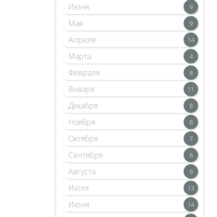
Июня
9
Мая
9
Апреля
14
Марта
4
Февраля
8
Января
11
Декабря
8
Ноября
8
Октября
7
Сентября
6
Августа
9
Июля
13
Июня
14