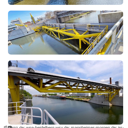
📰📷rnz.de; wna-heidelberg.wsv.de; mannheimer-morgen.de; irs-