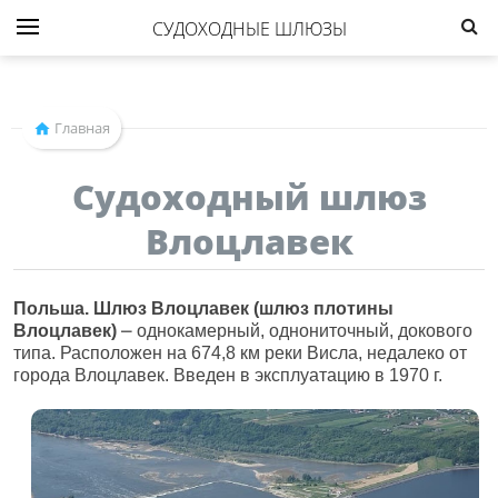
СУДОХОДНЫЕ ШЛЮЗЫ
Главная
Судоходный шлюз
Влоцлавек
Польша. Шлюз Влоцлавек (шлюз плотины
Влоцлавек)
⎼ однокамерный, однониточный, докового
типа. Расположен на 674,8 км реки Висла, недалеко от
города Влоцлавек. Введен в эксплуатацию в 1970 г.