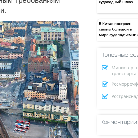
нным требованиям
судоходный шлюз
и.
В Китае построен
самый большой в
мире судоподъемни
Полезные сс
Министерст
транспорта
Росморречф
Ространсна
Комментарии