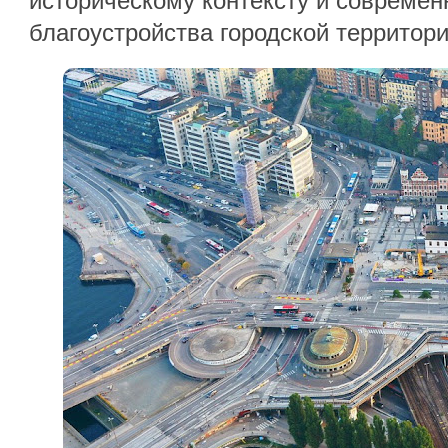
историческому контексту и совреме
благоустройства городской территори