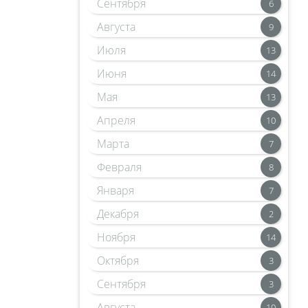
Сентября
6
Августа
9
Июля
13
Июня
14
Мая
13
Апреля
10
Марта
7
Февраля
8
Января
7
Декабря
2
Ноября
14
Октября
3
Сентября
3
Августа
10