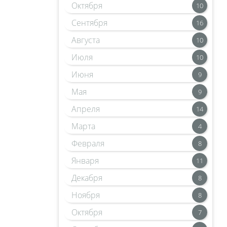
Октября
10
Сентября
16
Августа
10
Июля
10
Июня
9
Мая
9
Апреля
14
Марта
4
Февраля
8
Января
11
Декабря
8
Ноября
8
Октября
7