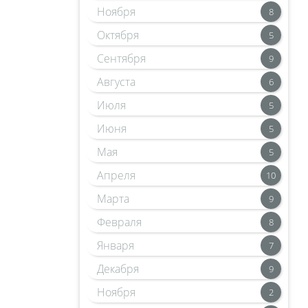
Ноября
8
Октября
5
Сентября
9
Августа
6
Июля
5
Июня
5
Мая
5
Апреля
10
Марта
9
Февраля
8
Января
7
Декабря
9
Ноября
2