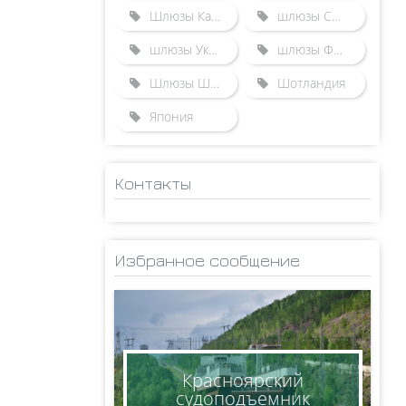
Шлюзы Казахстана
шлюзы США
шлюзы Украины
шлюзы Франции
Шлюзы Швейцарии
Шотландия
Япония
Контакты
ADMINISTRATOR
НИКОЛАЙ
Избранное сообщение
КСЕНОФОНТОВ
8(950)005-24-71
ksen_nm@mail.ru
Красноярский
судоподъемник