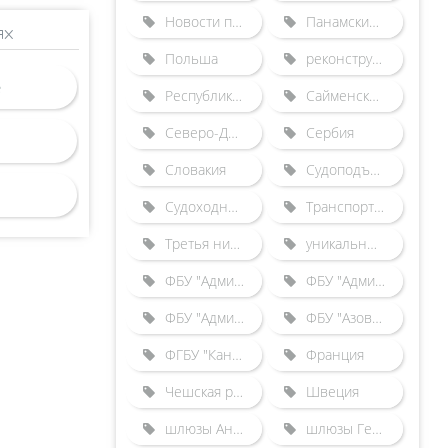
Новости по зарубежным шлюзам
Панамский канал
ях
Польша
реконструкция Городецкого гидроузла
Республика Беларусь
Сайменский канал
Северо-Двинская шлюзованная система
Сербия
Словакия
Судоподъемники
Судоходные каналы
Транспортные происшествия
Третья нитка Городецкого шлюза
уникальные гидротехнические сооружения
ФБУ "Администрация "Волго-Балт"
ФБУ "Администрация "Волго-Дон"
ФБУ "Администрация "Камводпуть"
ФБУ "Азово-Донская бассейновая администрация"
ФГБУ "Канал имени Москвы"
Франция
Чешская республика
Швеция
шлюзы Англии
шлюзы Германии