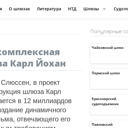
я
О шлюзах
Литература
НТД
Шлюзы
Судоп
Популярные с
Чайковский шлюз
комплексная
а Карл Йохан
Пермский шлюз
 Слюссен, в проект
трукция шлюза Карл
Красноярский
ается в 12 миллиардов
судоподъемник
оздание динамичного
льма, отвечающего его
Павловский