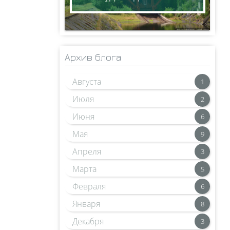
Архив блога
Августа
1
Июля
2
Июня
6
Мая
9
Апреля
3
Марта
5
Февраля
6
Января
8
Декабря
3