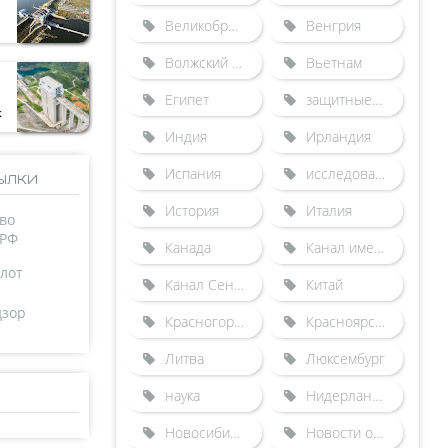
Великобритания
Венгрия
Волжский бассейн
Вьетнам
Египет
защитные сооружения от наводнений
к
Индия
Ирландия
Испания
исследования
ылки
История
Италия
во
 РФ
Канада
Канал имени Москвы
лот
Канал Сена-Северная Европа
Китай
дзор
Красногорский гидроузел
Красноярский судоподъемник
Литва
Люксембург
наука
Нидерланды
Новосибирский шлюз
Новости отрасли