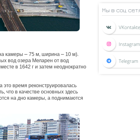
Мы в соц сет
а камеры ⎼ 75 м, ширина ⎼ 10 м).
ых вод озера Меларен от вод
есте в 1642 г и затем неоднократно
За это время реконструировалась
ть, что в качестве основных здесь
ются на дно камеры, а поднимаются
.