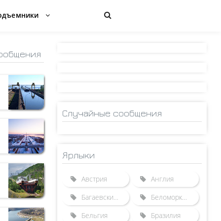
одъемники
ообщения
Случайные сообщения
Ярлыки
Австрия
Англия
Багаевский гидроузел
Беломорканал
Бельгия
Бразилия