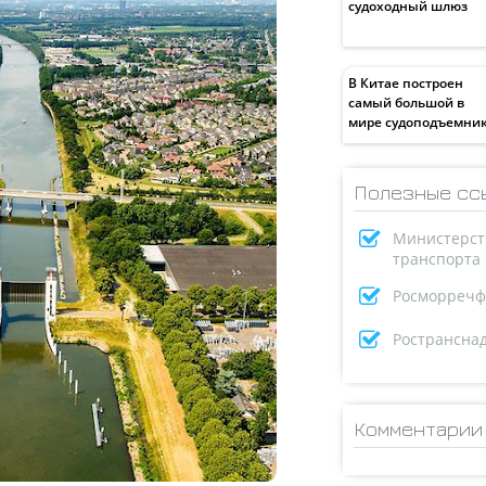
судоходный шлюз
В Китае построен
самый большой в
мире судоподъемни
Полезные сс
Министерст
транспорта
Росморречф
Ространсна
Комментарии