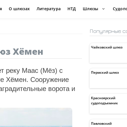
я
О шлюзах
Литература
НТД
Шлюзы
Судоп
Популярные с
Чайковский шлюз
юз Хёмен
 реку Маас (Мёз) с
Пермский шлюз
те Хёмен. Сооружение
аградительные ворота и
Красноярский
судоподъемник
Павловский