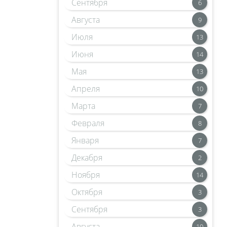
Сентября
6
Августа
9
Июля
13
Июня
14
Мая
13
Апреля
10
Марта
7
Февраля
8
Января
7
Декабря
2
Ноября
14
Октября
3
Сентября
3
Августа
10