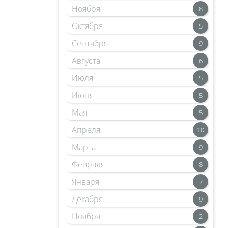
Ноября
8
Октября
5
Сентября
9
Августа
6
Июля
5
Июня
5
Мая
5
Апреля
10
Марта
9
Февраля
8
Января
7
Декабря
9
Ноября
2