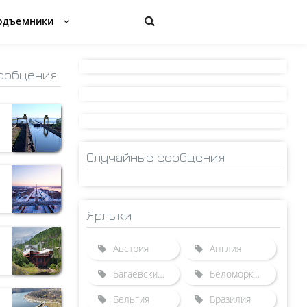
одъемники
ообщения
Случайные сообщения
Ярлыки
Австрия
Англия
Багаевский гидроузел
Беломорканал
Бельгия
Бразилия