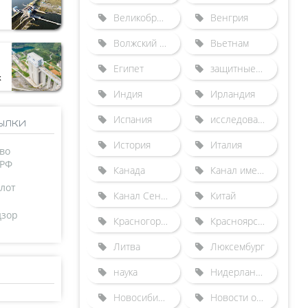
Великобритания
Венгрия
Волжский бассейн
Вьетнам
Египет
защитные сооружения от наводнений
к
Индия
Ирландия
Испания
исследования
ылки
История
Италия
во
 РФ
Канада
Канал имени Москвы
лот
Канал Сена-Северная Европа
Китай
дзор
Красногорский гидроузел
Красноярский судоподъемник
Литва
Люксембург
наука
Нидерланды
Новосибирский шлюз
Новости отрасли