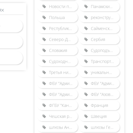
Новости по зарубежным шлюзам
Панамский канал
ях
Польша
реконструкция Городецкого гидроузла
Республика Беларусь
Сайменский канал
Северо-Двинская шлюзованная система
Сербия
Словакия
Судоподъемники
Судоходные каналы
Транспортные происшествия
Третья нитка Городецкого шлюза
уникальные гидротехнические сооружения
ФБУ "Администрация "Волго-Балт"
ФБУ "Администрация "Волго-Дон"
ФБУ "Администрация "Камводпуть"
ФБУ "Азово-Донская бассейновая администрация"
ФГБУ "Канал имени Москвы"
Франция
Чешская республика
Швеция
шлюзы Англии
шлюзы Германии