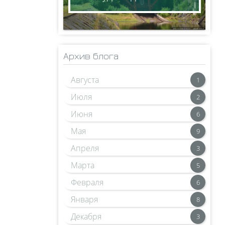
Архив блога
Августа
1
Июля
2
Июня
6
Мая
9
Апреля
3
Марта
5
Февраля
6
Января
8
Декабря
3