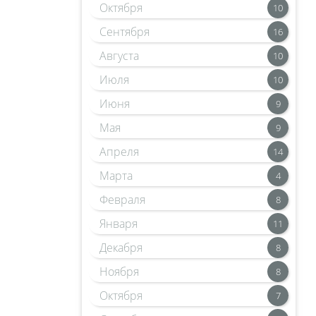
Октября
10
Сентября
16
Августа
10
Июля
10
Июня
9
Мая
9
Апреля
14
Марта
4
Февраля
8
Января
11
Декабря
8
Ноября
8
Октября
7