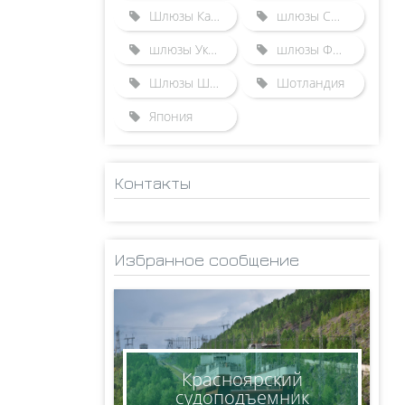
Шлюзы Казахстана
шлюзы США
шлюзы Украины
шлюзы Франции
Шлюзы Швейцарии
Шотландия
Япония
Контакты
ADMINISTRATOR
НИКОЛАЙ
Избранное сообщение
КСЕНОФОНТОВ
8(950)005-24-71
ksen_nm@mail.ru
Красноярский
судоподъемник