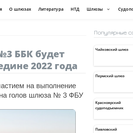
я
О шлюзах
Литература
НТД
Шлюзы
Судоп
Популярные с
Чайковский шлюз
№3 ББК будет
едине 2022 года
Пермский шлюз
частием на выполнение
она голов шлюза № 3 ФБУ
Красноярский
судоподъемник
Павловский