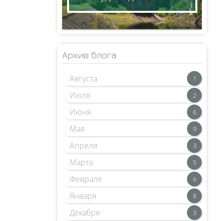
Архив блога
Августа
1
Июля
2
Июня
6
Мая
9
Апреля
3
Марта
5
Февраля
6
Января
8
Декабря
3