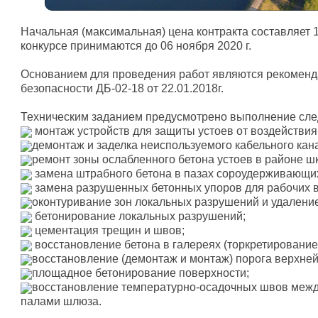
Начальная (максимальная) цена контракта составляет 1
конкурсе принимаются до 06 ноября 2020 г.
Основанием для проведения работ являются рекоменд
безопасности ДБ-02-18 от 22.01.2018г.
Техническим заданием предусмотрено выполнение сле
монтаж устройств для защиты устоев от воздействия
демонтаж и заделка неиспользуемого кабельного кана
ремонт зоны ослабленного бетона устоев в районе ш
замена штрабного бетона в пазах сороудерживающи
замена разрушенных бетонных упоров для рабочих в
оконтуривание зон локальных разрушений и удаление
бетонирование локальных разрушений;
цементация трещин и швов;
восстановление бетона в галереях (торкретирование
восстановление (демонтаж и монтаж) порога верхней
площадное бетонирование поверхности;
восстановление температурно-осадочных швов между
палами шлюза.