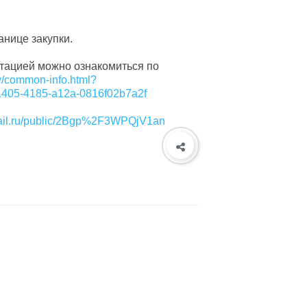
нице закупки.
нтацией можно ознакомиться по
ew/common-info.html?
405-4185-a12a-0816f02b7a2f
.mail.ru/public/2Bgp%2F3WPQjV1an