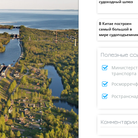
судоходный шлюз
В Китае построен
самый большой в
мире судоподъемни
Полезные сс
Министерст
транспорта
Росморречф
Ространсна
Комментарии