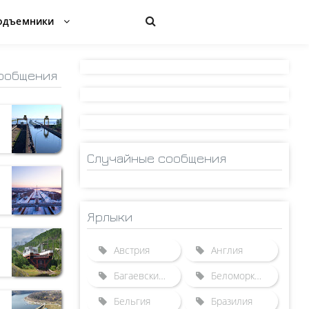
одъемники
ообщения
Случайные сообщения
Ярлыки
Австрия
Англия
Багаевский гидроузел
Беломорканал
Бельгия
Бразилия