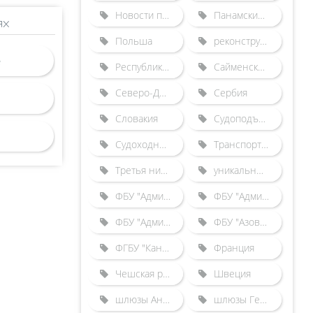
Новости по зарубежным шлюзам
Панамский канал
ях
Польша
реконструкция Городецкого гидроузла
Республика Беларусь
Сайменский канал
Северо-Двинская шлюзованная система
Сербия
Словакия
Судоподъемники
Судоходные каналы
Транспортные происшествия
Третья нитка Городецкого шлюза
уникальные гидротехнические сооружения
ФБУ "Администрация "Волго-Балт"
ФБУ "Администрация "Волго-Дон"
ФБУ "Администрация "Камводпуть"
ФБУ "Азово-Донская бассейновая администрация"
ФГБУ "Канал имени Москвы"
Франция
Чешская республика
Швеция
шлюзы Англии
шлюзы Германии