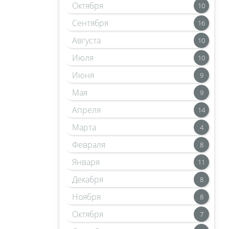
Октября
10
Сентября
16
Августа
10
Июля
10
Июня
9
Мая
9
Апреля
14
Марта
4
Февраля
8
Января
11
Декабря
8
Ноября
8
Октября
7