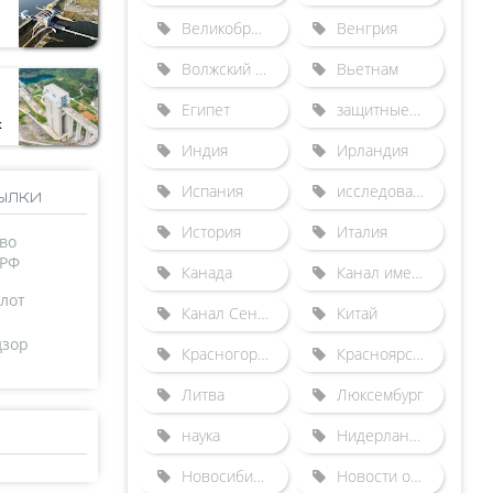
Великобритания
Венгрия
Волжский бассейн
Вьетнам
Египет
защитные сооружения от наводнений
к
Индия
Ирландия
Испания
исследования
ылки
История
Италия
во
 РФ
Канада
Канал имени Москвы
лот
Канал Сена-Северная Европа
Китай
дзор
Красногорский гидроузел
Красноярский судоподъемник
Литва
Люксембург
наука
Нидерланды
Новосибирский шлюз
Новости отрасли