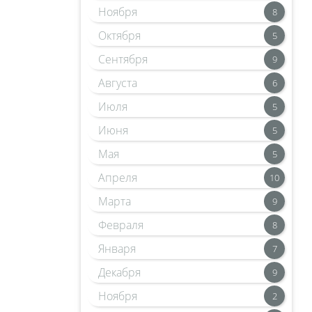
Ноября
8
Октября
5
Сентября
9
Августа
6
Июля
5
Июня
5
Мая
5
Апреля
10
Марта
9
Февраля
8
Января
7
Декабря
9
Ноября
2