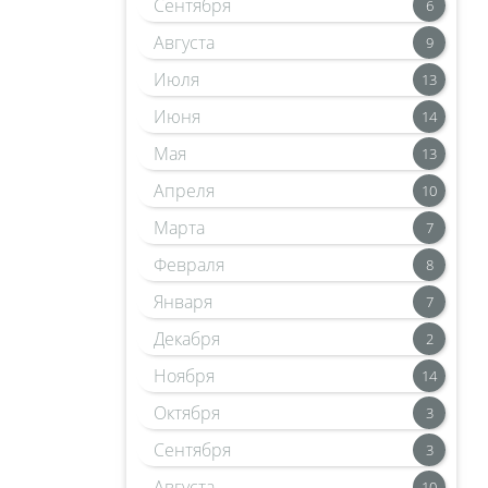
Сентября
6
Августа
9
Июля
13
Июня
14
Мая
13
Апреля
10
Марта
7
Февраля
8
Января
7
Декабря
2
Ноября
14
Октября
3
Сентября
3
Августа
10