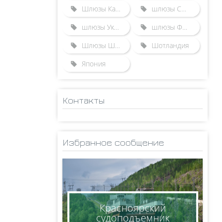
Шлюзы Казахстана
шлюзы США
шлюзы Украины
шлюзы Франции
Шлюзы Швейцарии
Шотландия
Япония
Контакты
ADMINISTRATOR
НИКОЛАЙ
Избранное сообщение
КСЕНОФОНТОВ
8(950)005-24-71
ksen_nm@mail.ru
Красноярский
судоподъемник