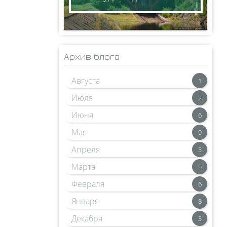
Архив блога
Августа
1
Июля
2
Июня
6
Мая
9
Апреля
3
Марта
5
Февраля
6
Января
8
Декабря
3