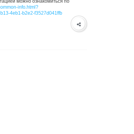
нтацией можно ознакомиться по
/common-info.html?
13-4eb1-b2e2-f3527d041ffb