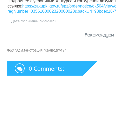
Подробнее с условиями конкурса и конкурсной докуме
ссылке:
https://zakupki.gov.ru/epz/order/notice/ok504/view
regNumber=0356100002320000028&backUrl=98bdec18-7b
Дата публикации: 9/29/2020
Рекомендуем
ФБУ "Администрация "Камводпуть"
0 Comments: