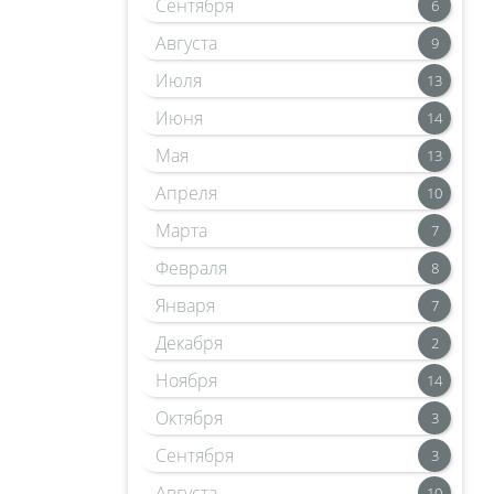
Сентября
6
Августа
9
Июля
13
Июня
14
Мая
13
Апреля
10
Марта
7
Февраля
8
Января
7
Декабря
2
Ноября
14
Октября
3
Сентября
3
Августа
10