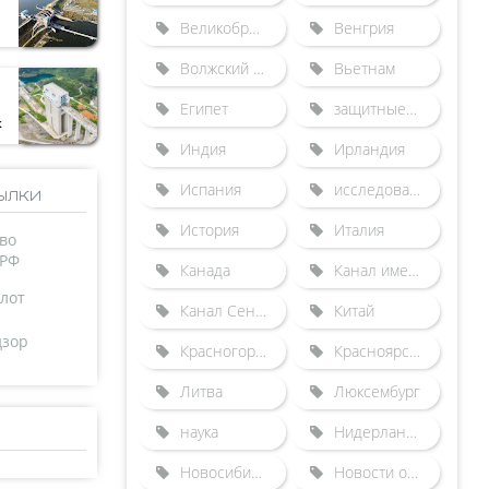
Великобритания
Венгрия
Волжский бассейн
Вьетнам
Египет
защитные сооружения от наводнений
к
Индия
Ирландия
Испания
исследования
ылки
История
Италия
во
 РФ
Канада
Канал имени Москвы
лот
Канал Сена-Северная Европа
Китай
дзор
Красногорский гидроузел
Красноярский судоподъемник
Литва
Люксембург
наука
Нидерланды
Новосибирский шлюз
Новости отрасли