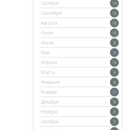
Октября
10
Сентября
16
Августа
10
Июля
10
Июня
9
Мая
9
Апреля
14
Марта
4
Февраля
8
Января
11
Декабря
8
Ноября
8
Октября
7