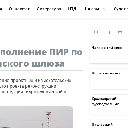
я
О шлюзах
Литература
НТД
Шлюзы
Судоп
Популярные с
Чайковский шлюз
ыполнение ПИР по
мского шлюза
Пермский шлюз
ение проектных и изыскательских
ого проекта реконструкции
онструкция гидротехнической и
Красноярский
судоподъемник
Павловский