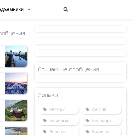
одъемники
ообщения
Случайные сообщения
Ярлыки
Австрия
Англия
Багаевский гидроузел
Беломорканал
Бельгия
Бразилия