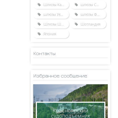
Шлюзы Казахстана
шлюзы США
шлюзы Украины
шлюзы Франции
Шлюзы Швейцарии
Шотландия
Япония
Контакты
ADMINISTRATOR
НИКОЛАЙ
Избранное сообщение
КСЕНОФОНТОВ
8(950)005-24-71
ksen_nm@mail.ru
Красноярский
судоподъемник