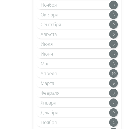
Ноября
8
Октября
5
Сентября
9
Августа
6
Июля
5
Июня
5
Мая
5
Апреля
10
Марта
9
Февраля
8
Января
7
Декабря
9
Ноября
2