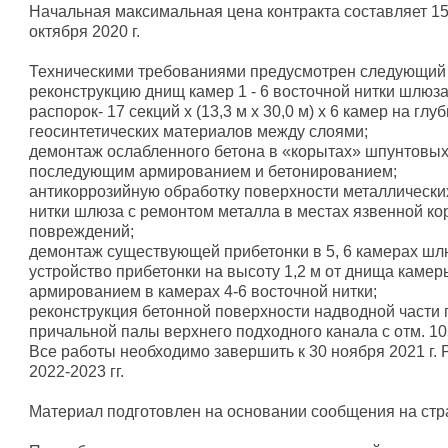
Начальная максимальная цена контракта составляет 15
октября 2020 г.
Техническими требованиями предусмотрен следующий 
реконструкцию днищ камер 1 - 6 восточной нитки шлюз
распорок- 17 секций х (13,3 м х 30,0 м) х 6 камер на гл
геосинтетических материалов между слоями;
демонтаж ослабленного бетона в «корытах» шпунтовых 
последующим армированием и бетонированием;
антикоррозийную обработку поверхности металлически
нитки шлюза с ремонтом металла в местах язвенной ко
повреждений;
демонтаж существующей прибетонки в 5, 6 камерах шл
устройство прибетонки на высоту 1,2 м от днища камер
армированием в камерах 4-6 восточной нитки;
реконструкция бетонной поверхности надводной части
причальной палы верхнего подходного канала с отм. 105
Все работы необходимо завершить к 30 ноября 2021 г.
2022-2023 гг.
Материал подготовлен на основании сообщения на стра