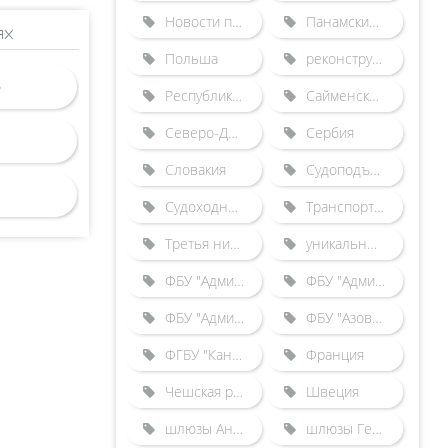
Новости по зарубежным шлюзам
Панамский канал
ях
Польша
реконструкция Городецкого гидроузла
Республика Беларусь
Сайменский канал
Северо-Двинская шлюзованная система
Сербия
Словакия
Судоподъемники
Судоходные каналы
Транспортные происшествия
Третья нитка Городецкого шлюза
уникальные гидротехнические сооружения
ФБУ "Администрация "Волго-Балт"
ФБУ "Администрация "Волго-Дон"
ФБУ "Администрация "Камводпуть"
ФБУ "Азово-Донская бассейновая администрация"
ФГБУ "Канал имени Москвы"
Франция
Чешская республика
Швеция
шлюзы Англии
шлюзы Германии