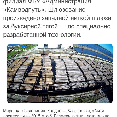
филиал ФБУ «Администрация
«Камводпуть». Шлюзование
произведено западной ниткой шлюза
за буксирной тягой — по специально
разработанной технологии.
Маршрут следования: Кондас — Заостровка, объем
древесины — 3015 м.куб. Размеры секци плота: длина