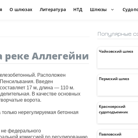
я
О шлюзах
Литература
НТД
Шлюзы
Судоп
Популярные с
Чайковский шлюз
 реке Аллегейни
елезобетонный. Расположен
Пермский шлюз
е Пенсильвания. Введен
оставляет 17 м, длина — 110 м.
делительная. В качестве основных
творчатые ворота.
Красноярский
судоподъемник
а только нерегулируемая бетонная
 не федерального
Павловский
еральной комиссией по регулированию