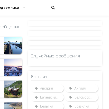
одъемники
ообщения
Случайные сообщения
Ярлыки
Австрия
Англия
Багаевский гидроузел
Беломорканал
Бельгия
Бразилия