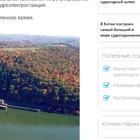
судоходный шлюз
идроэлектростанция.
ленное время.
В Китае построен
самый большой в
мире судоподъемни
Полезные сс
Министерст
транспорта
Росморречф
Ространсна
Комментарии