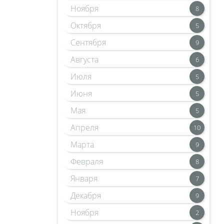
Ноября
8
Октября
5
Сентября
9
Августа
6
Июля
5
Июня
5
Мая
5
Апреля
10
Марта
9
Февраля
8
Января
7
Декабря
9
Ноября
2