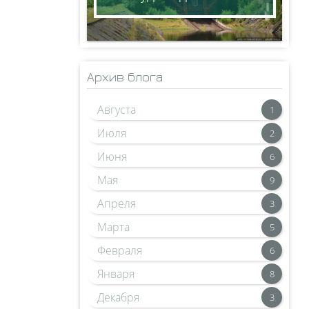
Архив блога
Августа
1
Июля
2
Июня
6
Мая
9
Апреля
3
Марта
5
Февраля
6
Января
8
Декабря
3