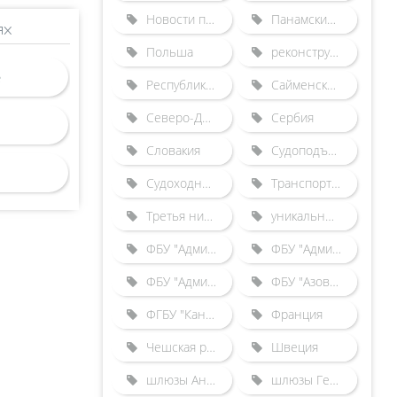
Новости по зарубежным шлюзам
Панамский канал
ях
Польша
реконструкция Городецкого гидроузла
Республика Беларусь
Сайменский канал
Северо-Двинская шлюзованная система
Сербия
Словакия
Судоподъемники
Судоходные каналы
Транспортные происшествия
Третья нитка Городецкого шлюза
уникальные гидротехнические сооружения
ФБУ "Администрация "Волго-Балт"
ФБУ "Администрация "Волго-Дон"
ФБУ "Администрация "Камводпуть"
ФБУ "Азово-Донская бассейновая администрация"
ФГБУ "Канал имени Москвы"
Франция
Чешская республика
Швеция
шлюзы Англии
шлюзы Германии