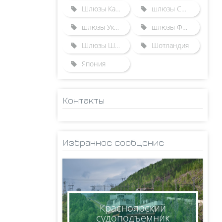
Шлюзы Казахстана
шлюзы США
шлюзы Украины
шлюзы Франции
Шлюзы Швейцарии
Шотландия
Япония
Контакты
ADMINISTRATOR
НИКОЛАЙ
Избранное сообщение
КСЕНОФОНТОВ
8(950)005-24-71
ksen_nm@mail.ru
Красноярский
судоподъемник