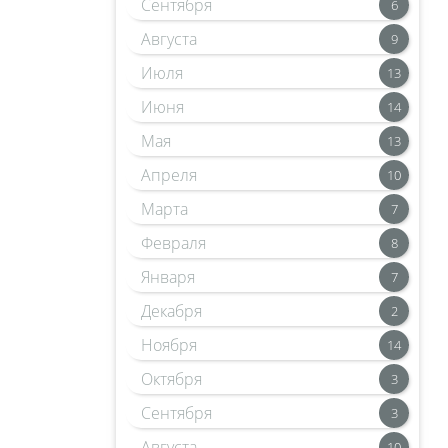
Сентября
6
Августа
9
Июля
13
Июня
14
Мая
13
Апреля
10
Марта
7
Февраля
8
Января
7
Декабря
2
Ноября
14
Октября
3
Сентября
3
Августа
10