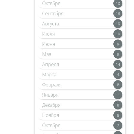
Октября
10
Сентября
16
Августа
10
Июля
10
Июня
9
Мая
9
Апреля
14
Марта
4
Февраля
8
Января
11
Декабря
8
Ноября
8
Октября
7