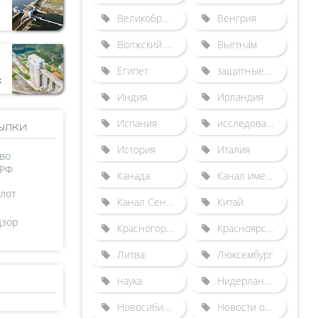
Великобритания
Венгрия
Волжский бассейн
Вьетнам
Египет
защитные сооружения от наводнений
к
Индия
Ирландия
Испания
исследования
ылки
История
Италия
во
 РФ
Канада
Канал имени Москвы
лот
Канал Сена-Северная Европа
Китай
дзор
Красногорский гидроузел
Красноярский судоподъемник
Литва
Люксембург
наука
Нидерланды
Новосибирский шлюз
Новости отрасли