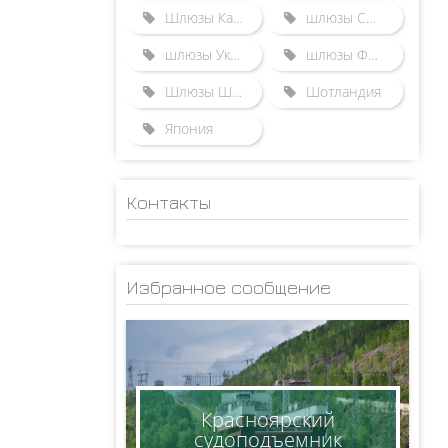
Шлюзы Казахстана
шлюзы США
шлюзы Украины
шлюзы Франции
Шлюзы Швейцарии
Шотландия
Япония
Контакты
ADMINISTRATOR
НИКОЛАЙ
Избранное сообщение
КСЕНОФОНТОВ
8(950)005-24-71
ksen_nm@mail.ru
Красноярский
судоподъемник