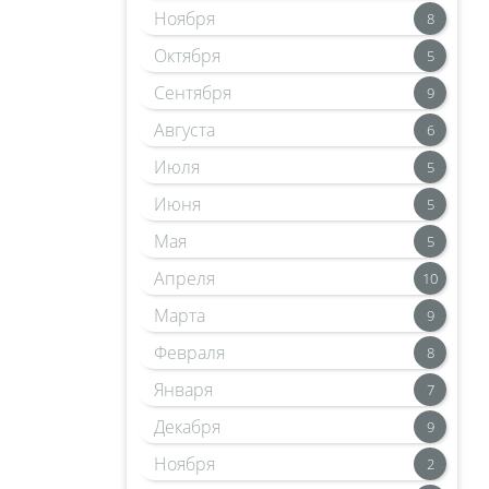
Ноября
8
Октября
5
Сентября
9
Августа
6
Июля
5
Июня
5
Мая
5
Апреля
10
Марта
9
Февраля
8
Января
7
Декабря
9
Ноября
2