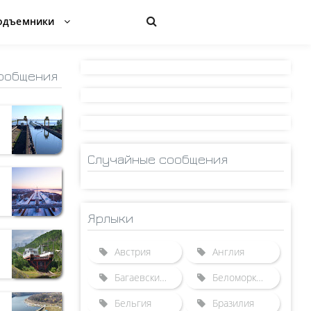
одъемники
ообщения
Случайные сообщения
Ярлыки
Австрия
Англия
Багаевский гидроузел
Беломорканал
Бельгия
Бразилия