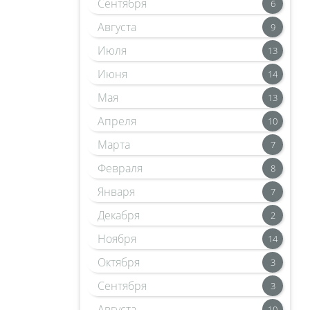
Сентября
6
Августа
9
Июля
13
Июня
14
Мая
13
Апреля
10
Марта
7
Февраля
8
Января
7
Декабря
2
Ноября
14
Октября
3
Сентября
3
Августа
10