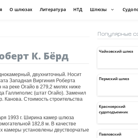
я
О шлюзах
Литература
НТД
Шлюзы
Судоп
Популярные с
Чайковский шлюз
берт К. Бёрд
днокамерный, двухниточный. Носит
Пермский шлюз
тата Западная Виргиния Роберта
н на реке Огайо в 279,2 милях ниже
да Галлиполис (штат Огайо). Заменил
р. Канова. Стоимость строительства
Красноярский
судоподъемник
ря 1993 г. Ширина камер шлюза
омогательной 182,8 м. В качестве
ых камеры установлены двустворчатые
Павловский