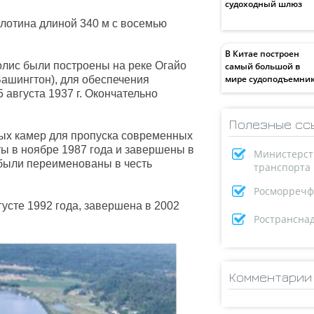
судоходный шлюз
лотина длиной 340 м с восемью
В Китае построен
лис были построены на реке Огайо
самый большой в
мире судоподъемни
ашингтон), для обеспечения
 августа 1937 г. Окончательно
Полезные сс
ых камер для пропуска современных
ты в ноябре 1987 года и завершены в
Министерст
 были переименованы в честь
транспорта
Росморречф
усте 1992 года, завершена в 2002
Ространсна
Комментарии