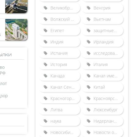
Великобритания
Венгрия
Волжский бассейн
Вьетнам
Египет
защитные сооружения от наводнений
к
Индия
Ирландия
Испания
исследования
ылки
История
Италия
во
 РФ
Канада
Канал имени Москвы
лот
Канал Сена-Северная Европа
Китай
дзор
Красногорский гидроузел
Красноярский судоподъемник
Литва
Люксембург
наука
Нидерланды
Новосибирский шлюз
Новости отрасли