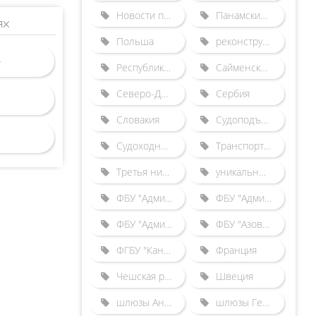
Новости по зарубежным шлюзам
Панамский канал
ях
Польша
реконструкция Городецкого гидроузла
Республика Беларусь
Сайменский канал
Северо-Двинская шлюзованная система
Сербия
Словакия
Судоподъемники
Судоходные каналы
Транспортные происшествия
Третья нитка Городецкого шлюза
уникальные гидротехнические сооружения
ФБУ "Администрация "Волго-Балт"
ФБУ "Администрация "Волго-Дон"
ФБУ "Администрация "Камводпуть"
ФБУ "Азово-Донская бассейновая администрация"
ФГБУ "Канал имени Москвы"
Франция
Чешская республика
Швеция
шлюзы Англии
шлюзы Германии