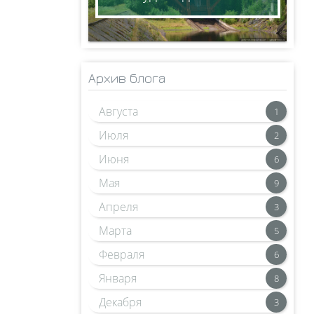
Архив блога
Августа
1
Июля
2
Июня
6
Мая
9
Апреля
3
Марта
5
Февраля
6
Января
8
Декабря
3