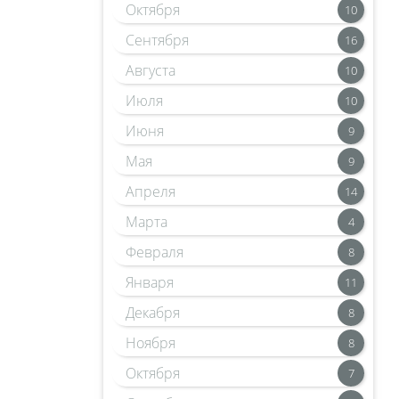
Октября
10
Сентября
16
Августа
10
Июля
10
Июня
9
Мая
9
Апреля
14
Марта
4
Февраля
8
Января
11
Декабря
8
Ноября
8
Октября
7