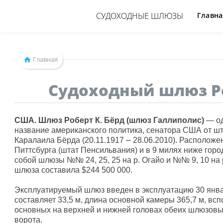
СУДОХОДНЫЕ ШЛЮЗЫ
Главна
Главная
Судоходный шлюз Ро
США. Шлюз Роберт К. Бёрд (шлюз Галлиполис)
— о
название американского политика, сенатора США от ш
Каралаила Бёрда (20.11.1917 ⎼ 28.06.2010). Расположе
Питтсбурга (штат Пенсильвания) и в 9 милях ниже горо
собой шлюзы №№ 24, 25, 25 на р. Огайо и №№ 9, 10 на 
шлюза составила $244 500 000.
Эксплуатируемый шлюз введен в эксплуатацию 30 янва
составляет 33,5 м, длина основной камеры 365,7 м, всп
основных на верхней и нижней головах обеих шлюзов
ворота.