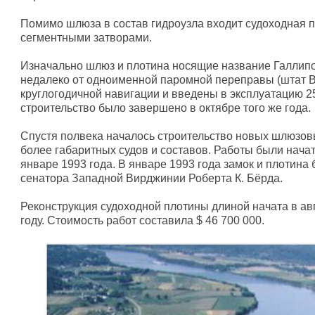
Помимо шлюза в состав гидроузла входит судоходная п
сегментными затворами.
Изначально шлюз и плотина носящие название Галлипо
недалеко от одноименной паромной переправы (штат В
круглогодичной навигации и введены в эксплуатацию 25
строительство было завершено в октябре того же года.
Спустя полвека началось строительство новых шлюзов
более габаритных судов и составов. Работы были нача
январе 1993 года. В январе 1993 года замок и плотина
сенатора Западной Вирджинии Роберта К. Бёрда.
Реконструкция судоходной плотины длиной начата в авг
году. Стоимость работ составила $ 46 700 000.