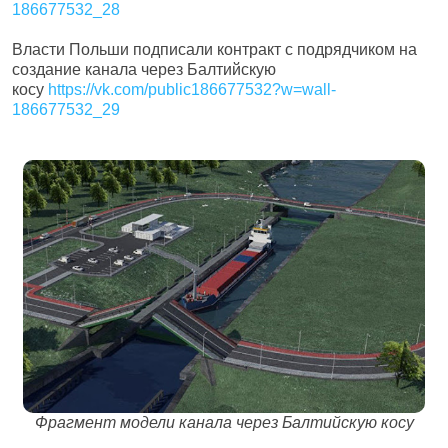
186677532_28
Власти Польши подписали контракт с подрядчиком на
создание канала через Балтийскую
косу
https://vk.com/public186677532?w=wall-
186677532_29
Фрагмент модели канала через Балтийскую косу