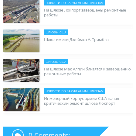
НОВОСТИ ПО ЗАРУБЕЖНЫМ ШЛЮЗАМ
На шлюзе Локпорт завершены ремонтные
работы
ШЛЮЗЫ США
Шлюз имени Джеймса У. Тримбла
ШЛЮЗЫ США
На шлюзе Мак Алпин близятся к завершению
ремонтные работы
НОВОСТИ ПО ЗАРУБЕЖНЫМ ШЛЮЗАМ
Инженерный корпус армии США начал
критический ремонт шлюза Локпорт
0 Comments: