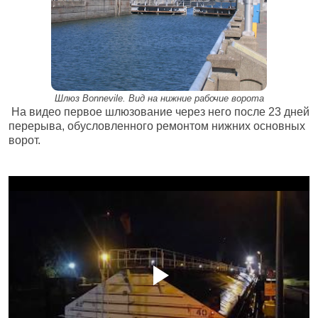
Шлюз Bonnevile. Вид на нижние рабочие ворота
На видео первое шлюзование через него после 23 дней
перерыва, об
у
словленного ремонтом нижних основных
ворот.