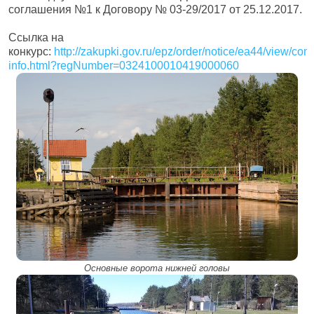
соглашения №1 к Договору № 03-29/2017 от 25.12.2017.
Ссылка на
конкурс:
http://zakupki.gov.ru/epz/order/notice/ea44/view/co
info.html?regNumber=0324100010419000060
Основные ворота нижней головы