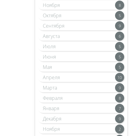
Ноября
8
Октября
5
Сентября
9
Августа
6
Июля
5
Июня
5
Мая
5
Апреля
10
Марта
9
Февраля
8
Января
7
Декабря
9
Ноября
2