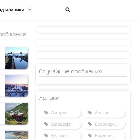
одъемники
ообщения
Случайные сообщения
Ярлыки
Австрия
Англия
Багаевский гидроузел
Беломорканал
Бельгия
Бразилия