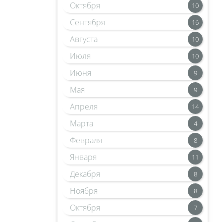
Октября
10
Сентября
16
Августа
10
Июля
10
Июня
9
Мая
9
Апреля
14
Марта
4
Февраля
8
Января
11
Декабря
8
Ноября
8
Октября
7