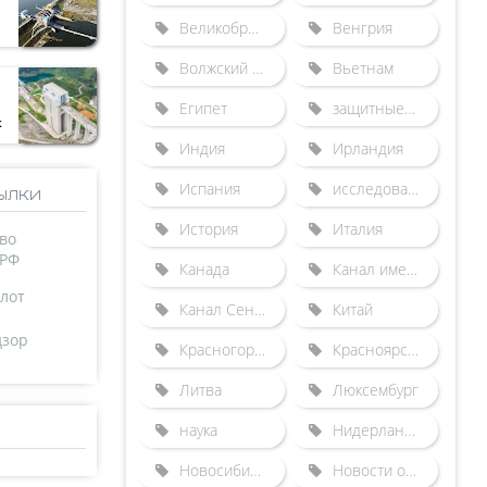
Великобритания
Венгрия
Волжский бассейн
Вьетнам
Египет
защитные сооружения от наводнений
к
Индия
Ирландия
Испания
исследования
ылки
История
Италия
во
 РФ
Канада
Канал имени Москвы
лот
Канал Сена-Северная Европа
Китай
дзор
Красногорский гидроузел
Красноярский судоподъемник
Литва
Люксембург
наука
Нидерланды
Новосибирский шлюз
Новости отрасли