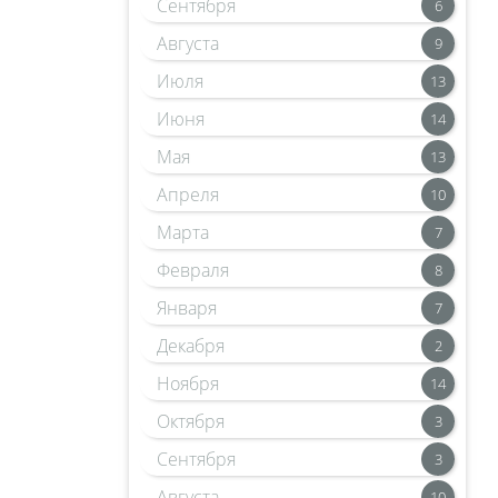
Сентября
6
Августа
9
Июля
13
Июня
14
Мая
13
Апреля
10
Марта
7
Февраля
8
Января
7
Декабря
2
Ноября
14
Октября
3
Сентября
3
Августа
10