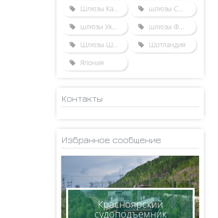
Шлюзы Казахстана
шлюзы США
шлюзы Украины
шлюзы Франции
Шлюзы Швейцарии
Шотландия
Япония
Контакты
ADMINISTRATOR
НИКОЛАЙ
Избранное сообщение
КСЕНОФОНТОВ
8(950)005-24-71
ksen_nm@mail.ru
Красноярский
судоподъемник