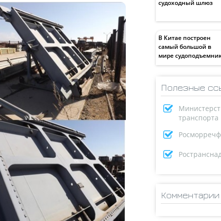
судоходный шлюз
В Китае построен
самый большой в
мире судоподъемни
Полезные сс
Министерст
транспорта
Росморречф
Ространсна
Комментарии