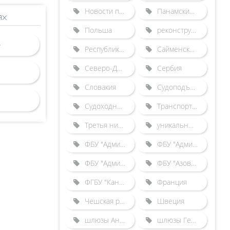
Новости по зарубежным шлюзам
Панамский канал
ях
Польша
реконструкция Городецкого гидроузла
Республика Беларусь
Сайменский канал
Северо-Двинская шлюзованная система
Сербия
Словакия
Судоподъемники
Судоходные каналы
Транспортные происшествия
Третья нитка Городецкого шлюза
уникальные гидротехнические сооружения
ФБУ "Администрация "Волго-Балт"
ФБУ "Администрация "Волго-Дон"
ФБУ "Администрация "Камводпуть"
ФБУ "Азово-Донская бассейновая администрация"
ФГБУ "Канал имени Москвы"
Франция
Чешская республика
Швеция
шлюзы Англии
шлюзы Германии