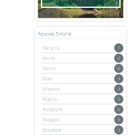
Архив блога
Августа
1
Июля
2
Июня
6
Мая
9
Апреля
3
Марта
5
Февраля
6
Января
8
Декабря
3